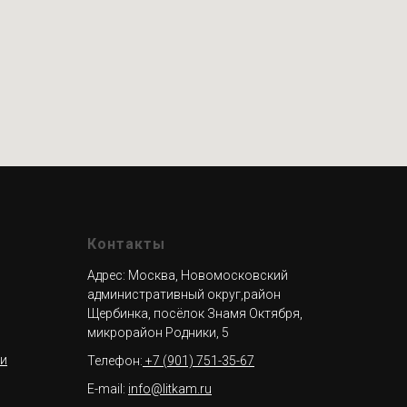
Контакты
Адрес: Москва, Новомосковский
административный округ,район
Щербинка, посёлок Знамя Октября,
микрорайон Родники, 5
ти
Телефон:
+7 (901) 751-35-67
E-mail:
info@litkam.ru