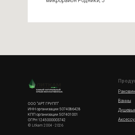
микрорайон Родники, 5
Проду
Ракови
Ванны
ООО "АРТ ГРУПП"
ИНН организации 5074086428
Душевые
КПП организации 507401001
Аксессу
ОГРН 1245000003742
© Litkam 2004 - 2026