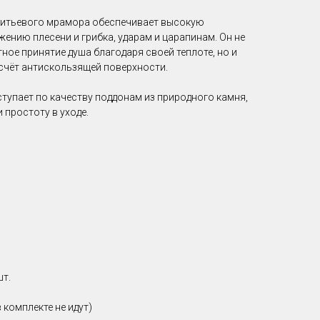
литьевого мрамора обеспечивает высокую
жению плесени и грибка, ударам и царапинам. Он не
ое принятие душа благодаря своей теплоте, но и
 счёт антискользящей поверхности.
тупает по качеству поддонам из природного камня,
 простоту в уходе.
шт.
 комплекте не идут)