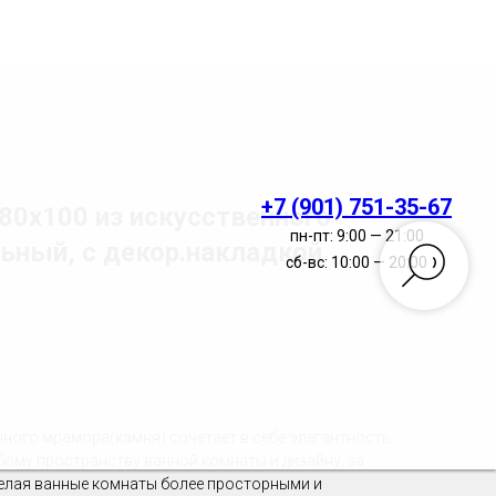
+7 (901) 751-35-67
80х100 из искусственного
пн-пт: 9:00 — 21:00
ьный, с декор.накладкой
сб-вс: 10:00 — 20:00
нного мрамора(камня) сочетает в себе элегантность
бому пространству ванной комнаты и дизайну, за
 делая ванные комнаты более просторными и