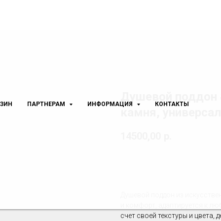
Душевой поддон 
ЗИН
ПАРТНЕРАМ
ИНФОРМАЦИЯ
КОНТАКТЫ
камня, универсал
14500,00
р.
В корзину
Душевой поддон из искусстве
и комфорт, адаптируется к лю
счет своей текстуры и цвета,