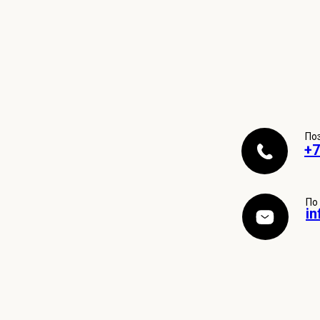
По
+7
По
in