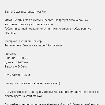
Ванна Отдельностоящая «АУРА»
Идеально впишется в любой интерьер. Не требует экрана, так как
выглядит превосходно со всех сторон.
Габариты ванной позволят ей отлично вписаться в любую ванную
комнату.
Материал: Литьевой мрамор
Тип монтажа: Отдельностоящая \ Напольная
Размеры:
Ширина — 810 мм
Длина — 1690 мм
Высота — 540 мм
Вес изделия: 175 кг
( выпуск и сифон приобретается отдельно )
Вы можете выбрать ванну в матовом или глянцевом варианте, а также в
любом цвете из каталога RAL.
Способы оплаты:
наличными, банковской картой, безналичный расчет